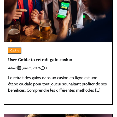
Casino
User Guide to retrait gain casino
Admin
0
June 11, 2026
Le retrait des gains dans un casino en ligne est une
étape cruciale pour tout joueur souhaitant profiter de ses
bénéfices. Comprendre les différentes méthodes […]