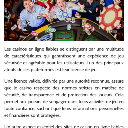
Les casinos en ligne fiables se distinguent par une multitude
de caractéristiques qui garantissent une expérience de jeu
sécurisée et agréable pour les utilisateurs. L’un des principaux
atouts de ces plateformes est leur licence de jeu.
Une licence valide, délivrée par une autorité reconnue, assure
que le casino respecte des normes strictes en matière de
sécurité, de transparence et de protection des joueurs. Cela
permet aux joueurs de s’engager dans leurs activités de jeu en
toute confiance, sachant que leurs informations personnelles
et financières sont protégées.
Un autre aspect essentiel des sites de casino en ligne fiables