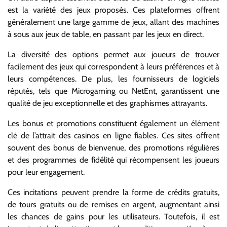
est la variété des jeux proposés. Ces plateformes offrent
généralement une large gamme de jeux, allant des machines
à sous aux jeux de table, en passant par les jeux en direct.
La diversité des options permet aux joueurs de trouver
facilement des jeux qui correspondent à leurs préférences et à
leurs compétences. De plus, les fournisseurs de logiciels
réputés, tels que Microgaming ou NetEnt, garantissent une
qualité de jeu exceptionnelle et des graphismes attrayants.
Les bonus et promotions constituent également un élément
clé de l’attrait des casinos en ligne fiables. Ces sites offrent
souvent des bonus de bienvenue, des promotions régulières
et des programmes de fidélité qui récompensent les joueurs
pour leur engagement.
Ces incitations peuvent prendre la forme de crédits gratuits,
de tours gratuits ou de remises en argent, augmentant ainsi
les chances de gains pour les utilisateurs. Toutefois, il est