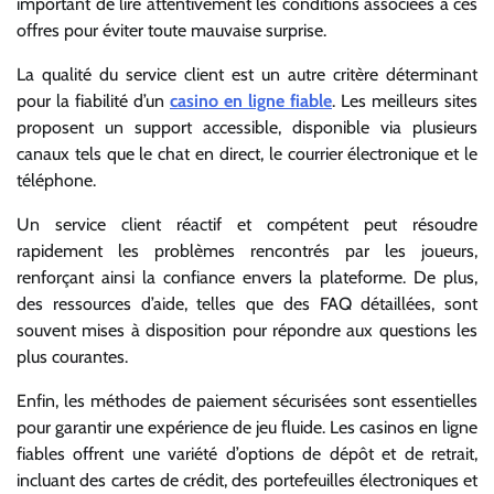
important de lire attentivement les conditions associées à ces
offres pour éviter toute mauvaise surprise.
La qualité du service client est un autre critère déterminant
pour la fiabilité d’un
casino en ligne fiable
. Les meilleurs sites
proposent un support accessible, disponible via plusieurs
canaux tels que le chat en direct, le courrier électronique et le
téléphone.
Un service client réactif et compétent peut résoudre
rapidement les problèmes rencontrés par les joueurs,
renforçant ainsi la confiance envers la plateforme. De plus,
des ressources d’aide, telles que des FAQ détaillées, sont
souvent mises à disposition pour répondre aux questions les
plus courantes.
Enfin, les méthodes de paiement sécurisées sont essentielles
pour garantir une expérience de jeu fluide. Les casinos en ligne
fiables offrent une variété d’options de dépôt et de retrait,
incluant des cartes de crédit, des portefeuilles électroniques et