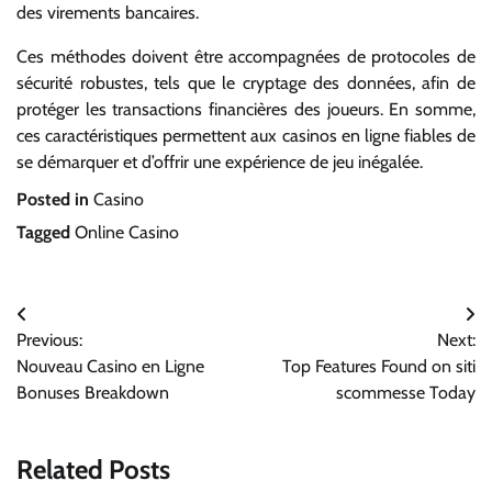
des virements bancaires.
Ces méthodes doivent être accompagnées de protocoles de
sécurité robustes, tels que le cryptage des données, afin de
protéger les transactions financières des joueurs. En somme,
ces caractéristiques permettent aux casinos en ligne fiables de
se démarquer et d’offrir une expérience de jeu inégalée.
Posted in
Casino
Tagged
Online Casino
Post
Previous:
Next:
navigation
Nouveau Casino en Ligne
Top Features Found on siti
Bonuses Breakdown
scommesse Today
Related Posts