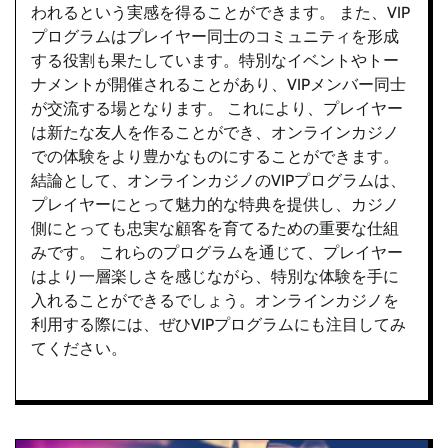
われるという実感を得ることができます。 また、VIP
プログラムはプレイヤー同士のコミュニティを形成
する役割も果たしています。特別なイベントやトー
ナメントが開催されることがあり、VIPメンバー同士
が交流する場となります。 これにより、プレイヤー
は新たな友人を作ることができ、オンラインカジノ
での体験をより豊かなものにすることができます。
結論として、オンラインカジノのVIPプログラムは、
プレイヤーにとって魅力的な特典を提供し、カジノ
側にとっても忠実な顧客を育てるための重要な仕組
みです。 これらのプログラムを通じて、プレイヤー
はより一層楽しさを感じながら、特別な体験を手に
入れることができるでしょう。オンラインカジノを
利用する際には、ぜひVIPプログラムにも注目してみ
てください。