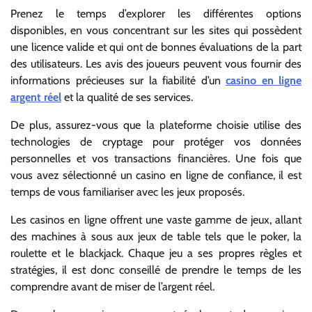
Prenez le temps d’explorer les différentes options
disponibles, en vous concentrant sur les sites qui possèdent
une licence valide et qui ont de bonnes évaluations de la part
des utilisateurs. Les avis des joueurs peuvent vous fournir des
informations précieuses sur la fiabilité d’un
casino en ligne
argent réel
et la qualité de ses services.
De plus, assurez-vous que la plateforme choisie utilise des
technologies de cryptage pour protéger vos données
personnelles et vos transactions financières. Une fois que
vous avez sélectionné un casino en ligne de confiance, il est
temps de vous familiariser avec les jeux proposés.
Les casinos en ligne offrent une vaste gamme de jeux, allant
des machines à sous aux jeux de table tels que le poker, la
roulette et le blackjack. Chaque jeu a ses propres règles et
stratégies, il est donc conseillé de prendre le temps de les
comprendre avant de miser de l’argent réel.