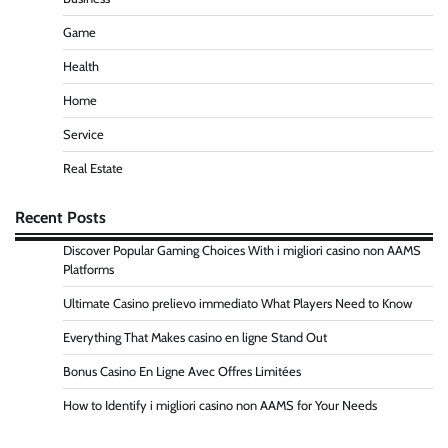
Game
Health
Home
Service
Real Estate
Recent Posts
Discover Popular Gaming Choices With i migliori casino non AAMS
Platforms
Ultimate Casino prelievo immediato What Players Need to Know
Everything That Makes casino en ligne Stand Out
Bonus Casino En Ligne Avec Offres Limitées
How to Identify i migliori casino non AAMS for Your Needs