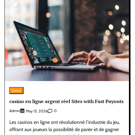
Game
casino en ligne argent réel Sites with Fast Payouts
Admin
0
May 13, 2026
Les casinos en ligne ont révolutionné l’industrie du jeu,
offrant aux joueurs la possibilité de parier et de gagner