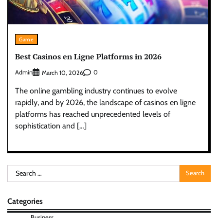
Game
Best Casinos en Ligne Platforms in 2026
Admin
0
March 10, 2026
The online gambling industry continues to evolve
rapidly, and by 2026, the landscape of casinos en ligne
platforms has reached unprecedented levels of
sophistication and […]
Search
for:
Categories
Business