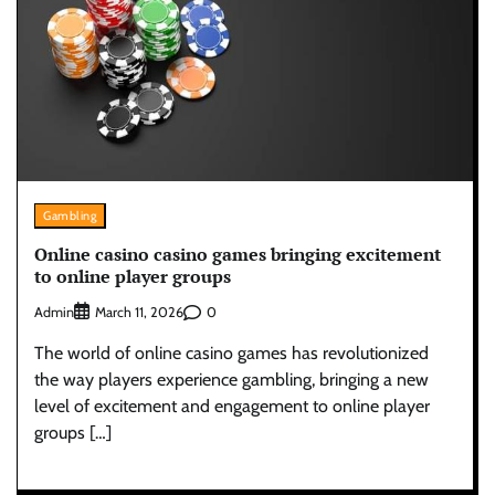
Gambling
Online casino casino games bringing excitement
to online player groups
Admin
0
March 11, 2026
The world of online casino games has revolutionized
the way players experience gambling, bringing a new
level of excitement and engagement to online player
groups […]