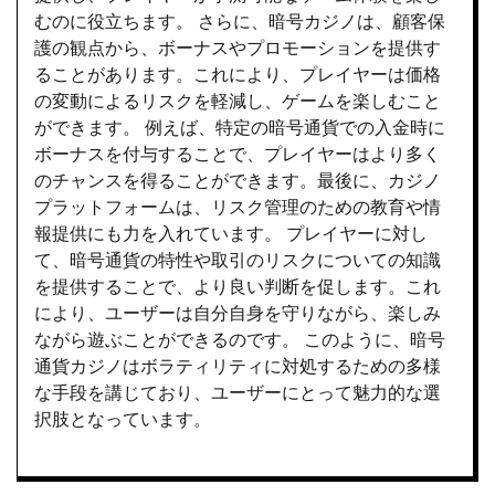
むのに役立ちます。 さらに、暗号カジノは、顧客保
護の観点から、ボーナスやプロモーションを提供す
ることがあります。これにより、プレイヤーは価格
の変動によるリスクを軽減し、ゲームを楽しむこと
ができます。 例えば、特定の暗号通貨での入金時に
ボーナスを付与することで、プレイヤーはより多く
のチャンスを得ることができます。最後に、カジノ
プラットフォームは、リスク管理のための教育や情
報提供にも力を入れています。 プレイヤーに対し
て、暗号通貨の特性や取引のリスクについての知識
を提供することで、より良い判断を促します。これ
により、ユーザーは自分自身を守りながら、楽しみ
ながら遊ぶことができるのです。 このように、暗号
通貨カジノはボラティリティに対処するための多様
な手段を講じており、ユーザーにとって魅力的な選
択肢となっています。