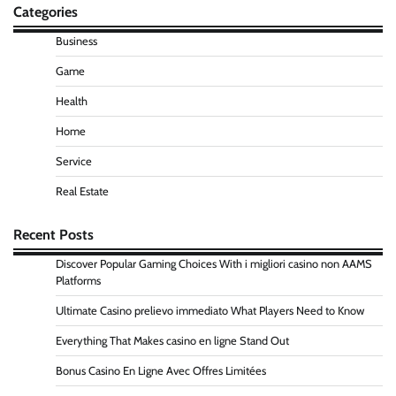
Categories
Business
Game
Health
Home
Service
Real Estate
Recent Posts
Discover Popular Gaming Choices With i migliori casino non AAMS
Platforms
Ultimate Casino prelievo immediato What Players Need to Know
Everything That Makes casino en ligne Stand Out
Bonus Casino En Ligne Avec Offres Limitées