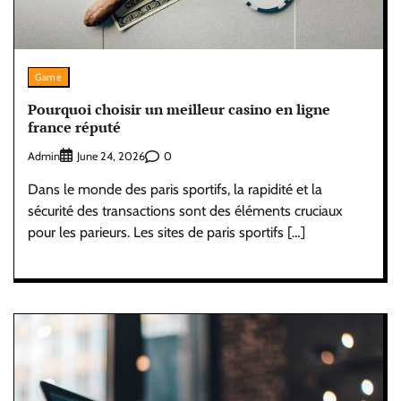
Game
Pourquoi choisir un meilleur casino en ligne
france réputé
Admin
0
June 24, 2026
Dans le monde des paris sportifs, la rapidité et la
sécurité des transactions sont des éléments cruciaux
pour les parieurs. Les sites de paris sportifs […]