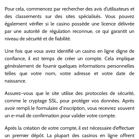
Pour cela, commencez par rechercher des avis d’utilisateurs et
des classements sur des sites spécialisés. Vous pouvez
également vérifier si le casino possède une licence délivrée
par une autorité de régulation reconnue, ce qui garantit un
niveau de sécurité et de fiabilité.
Une fois que vous avez identifié un casino en ligne digne de
confiance, il est temps de créer un compte. Cela implique
généralement de fournir quelques informations personnelles
telles que votre nom, votre adresse et votre date de
naissance.
Assurez-vous que le site utilise des protocoles de sécurité,
comme le cryptage SSL, pour protéger vos données. Après
avoir rempli le formulaire d’inscription, vous recevrez souvent
un e-mail de confirmation pour valider votre compte.
Après la création de votre compte, il est nécessaire d’effectuer
un premier dépôt. La plupart des casinos en ligne offrent