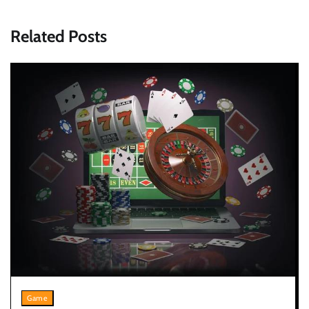
Related Posts
Game