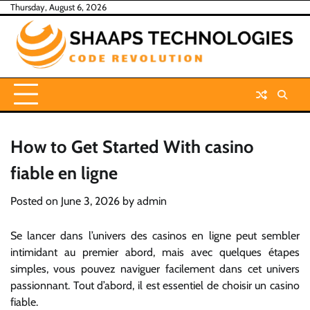
Skip
Thursday, August 6, 2026
to
content
How to Get Started With casino
fiable en ligne
Posted on
June 3, 2026
by
admin
Se lancer dans l’univers des casinos en ligne peut sembler
intimidant au premier abord, mais avec quelques étapes
simples, vous pouvez naviguer facilement dans cet univers
passionnant. Tout d’abord, il est essentiel de choisir un casino
fiable.