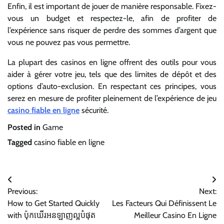
Enfin, il est important de jouer de manière responsable. Fixez-
vous un budget et respectez-le, afin de profiter de
l’expérience sans risquer de perdre des sommes d’argent que
vous ne pouvez pas vous permettre.
La plupart des casinos en ligne offrent des outils pour vous
aider à gérer votre jeu, tels que des limites de dépôt et des
options d’auto-exclusion. En respectant ces principes, vous
serez en mesure de profiter pleinement de l’expérience de jeu
casino fiable en ligne
sécurité.
Posted in
Game
Tagged
casino fiable en ligne
Post
Previous:
Next:
navigation
How to Get Started Quickly
Les Facteurs Qui Définissent Le
with ប៉ុកឃើរអនឡាញល្អបំផុត
Meilleur Casino En Ligne