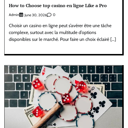
How to Choose top casino en ligne Like a Pro
Admin
0
June 30, 2026
Choisir un casino en ligne peut s’avérer être une tâche
complexe, surtout avec la multitude d’options
disponibles sur le marché. Pour faire un choix éclairé […]