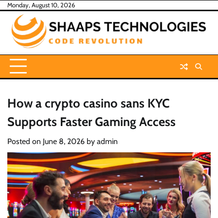
Skip
Monday, August 10, 2026
to
content
How a crypto casino sans KYC
Supports Faster Gaming Access
Posted on
June 8, 2026
by
admin