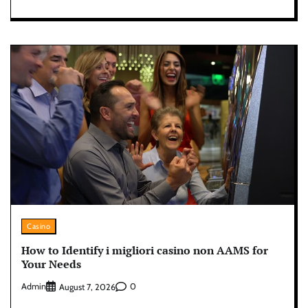
Casino
How to Identify i migliori casino non AAMS for
Your Needs
Admin
0
August 7, 2026