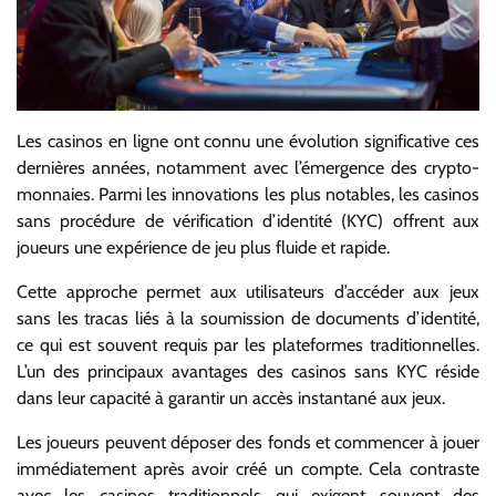
Les casinos en ligne ont connu une évolution significative ces
dernières années, notamment avec l’émergence des crypto-
monnaies. Parmi les innovations les plus notables, les casinos
sans procédure de vérification d’identité (KYC) offrent aux
joueurs une expérience de jeu plus fluide et rapide.
Cette approche permet aux utilisateurs d’accéder aux jeux
sans les tracas liés à la soumission de documents d’identité,
ce qui est souvent requis par les plateformes traditionnelles.
L’un des principaux avantages des casinos sans KYC réside
dans leur capacité à garantir un accès instantané aux jeux.
Les joueurs peuvent déposer des fonds et commencer à jouer
immédiatement après avoir créé un compte. Cela contraste
avec les casinos traditionnels qui exigent souvent des