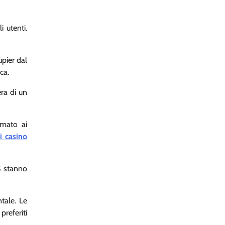
i utenti.
upier dal
ca.
era di un
imato ai
i casino
S stanno
tale. Le
preferiti