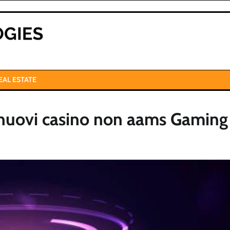
EAL ESTATE
n nuovi casino non aams Gaming