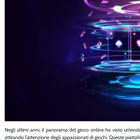
Negli ultimi anni, il panorama del gioco online ha visto un’ev
attirando l’attenzione degli appassionati di giochi. Queste piatt