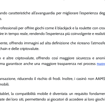
do caratteristiche all’avanguardia per migliorare l’esperienza degl
o.
essionali per offrire giochi come il blackjack e la roulette con cro
ire in tempo reale, rendendo l’esperienza più coinvolgente e realisti
lmente, offrendo immagini ad alta definizione che ricreano l’atmosf
chain e delle criptovalute.
e altre criptovalute, offrendo così maggiore sicurezza e anon
i, ma garantisce anche una maggiore trasparenza nei process
nuov
ansazione, riducendo il rischio di frodi. Inoltre, i casinò non AAM
obili.
ablet, la compatibilità mobile è diventata un requisito fondamen
e dei loro siti, permettendo ai giocatori di accedere ai loro giochi 