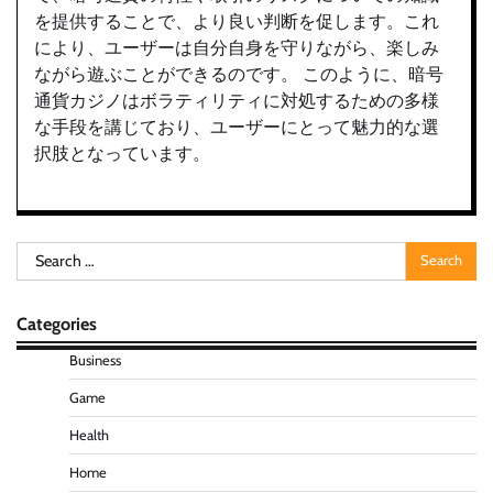
を提供することで、より良い判断を促します。これ
により、ユーザーは自分自身を守りながら、楽しみ
ながら遊ぶことができるのです。 このように、暗号
通貨カジノはボラティリティに対処するための多様
な手段を講じており、ユーザーにとって魅力的な選
択肢となっています。
Search
for:
Categories
Business
Game
Health
Home