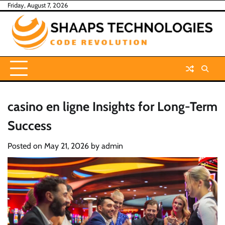
Skip
Friday, August 7, 2026
to
content
casino en ligne Insights for Long-Term
Success
Posted on
May 21, 2026
by
admin