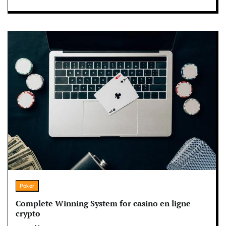
Poker
Complete Winning System for casino en ligne
crypto