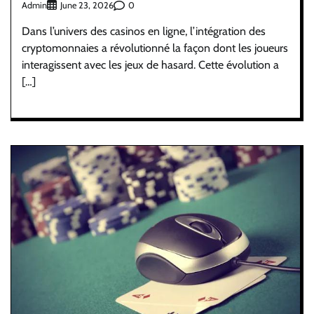
Admin
0
June 23, 2026
Dans l’univers des casinos en ligne, l’intégration des
cryptomonnaies a révolutionné la façon dont les joueurs
interagissent avec les jeux de hasard. Cette évolution a
[…]