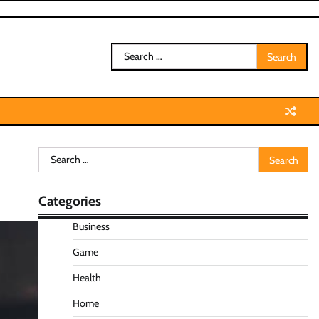
Search
for:
Search
for:
Categories
Business
Game
Health
Home