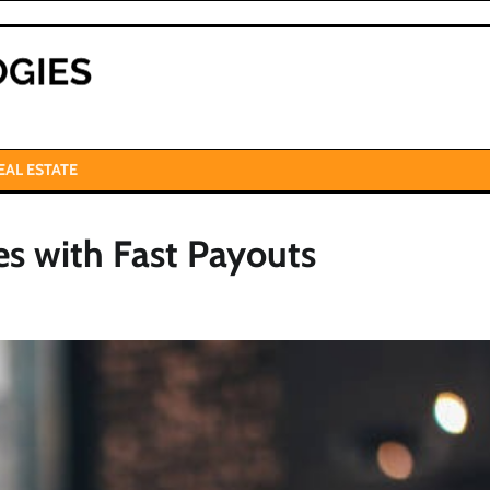
EAL ESTATE
tes with Fast Payouts