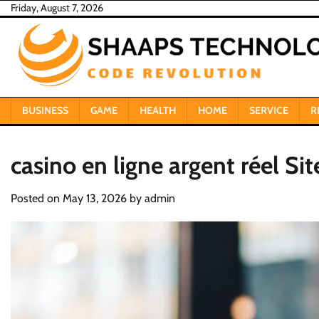
Skip
Friday, August 7, 2026
to
content
BUSINESS
GAME
HEALTH
HOME
SERVICE
R
casino en ligne argent réel Si
Posted on
May 13, 2026
by
admin