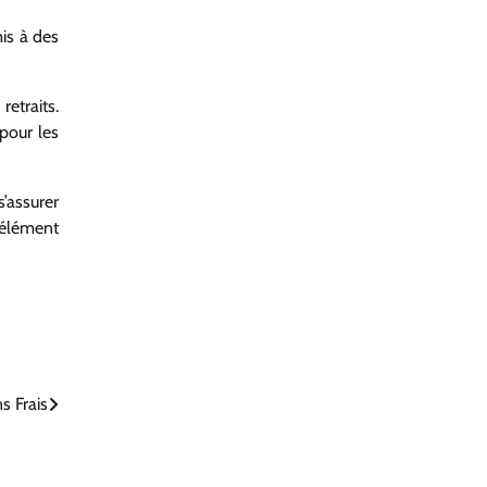
mis à des
retraits.
pour les
’assurer
 élément
s Frais