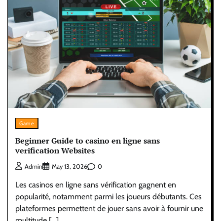
Game
Beginner Guide to casino en ligne sans
verification Websites
0
Admin
May 13, 2026
Les casinos en ligne sans vérification gagnent en
popularité, notamment parmi les joueurs débutants. Ces
plateformes permettent de jouer sans avoir à fournir une
multitude […]