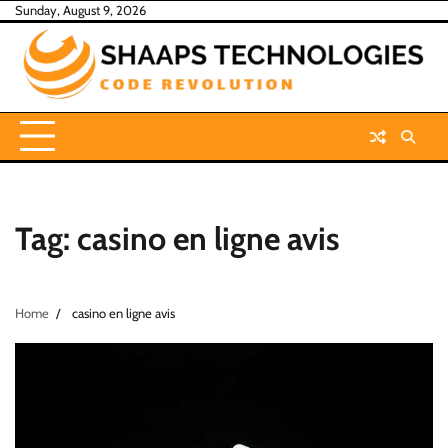
Skip
Sunday, August 9, 2026
to
content
Tag:
casino en ligne avis
Home
casino en ligne avis