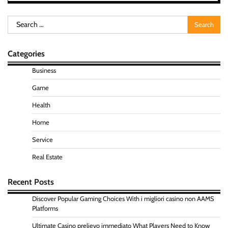
Search
for:
Categories
Business
Game
Health
Home
Service
Real Estate
Recent Posts
Discover Popular Gaming Choices With i migliori casino non AAMS
Platforms
Ultimate Casino prelievo immediato What Players Need to Know