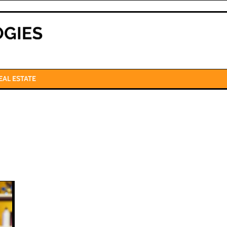
EAL ESTATE