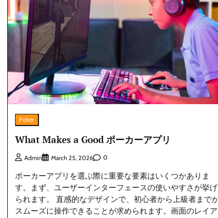
Poker
What Makes a Good ポーカーアプリ
0
Admin
March 25, 2026
ポーカーアプリを選ぶ際に重要な要素はいくつかありま
す。まず、ユーザーインターフェースの使いやすさが挙げ
られます。 直感的なデザインで、初心者から上級者まで
スムーズに操作できることが求められます。画面のレイア