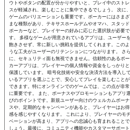
ウトやボタンの配置が分かりやすいと、プレイ中のストレ
スが軽減され、楽しむことに集中できるでしょう。 次に
ゲームのバリエーションも重要です。ポーカーにはさまざ
まな種類があり、テキサスホールデムやオマハ、スタッド
ポーカーなど、プレイヤーの好みに応じた選択肢が必要で
す。 多様なゲームが用意されているアプリは、ユーザー
飽きさせず、常に新しい挑戦を提供してくれます。このよ
うな工夫がユーザーのリテンションにつながります。 さ
に、セキュリティ面も無視できません。信頼性のあるポー
カーアプリは、プレイヤーの個人情報や資金をしっかりと
保護しています。 暗号化技術や安全な決済方法を導入し
いるアプリを選ぶことで、安心してプレイを楽しむことが
できます。特にオンラインでのゲームでは、この点が非常
に重要です。 また、ボーナスやプロモーションもアプリ
びのポイントです。新規ユーザー向けのウェルカムボーナ
スや、定期的なキャンペーンがあると、プレイヤーはお得
感を感じやすくなります。 これにより、プレイヤーのモ
ベーションが高まり、アプリへの忠誠心も育まれることで
しょう。最後に、コミュニティ機能やカスタマーサポート