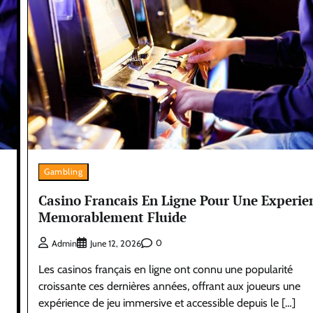
Gambling
Casino Francais En Ligne Pour Une Experie
Memorablement Fluide
0
Admin
June 12, 2026
Les casinos français en ligne ont connu une popularité
croissante ces dernières années, offrant aux joueurs une
expérience de jeu immersive et accessible depuis le […]