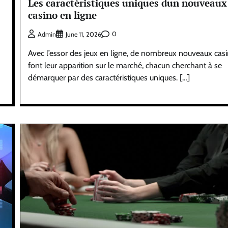
Les caractéristiques uniques dun nouveaux
casino en ligne
0
Admin
June 11, 2026
Avec l’essor des jeux en ligne, de nombreux nouveaux cas
font leur apparition sur le marché, chacun cherchant à se
démarquer par des caractéristiques uniques. […]