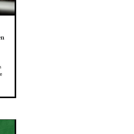
en
n
de