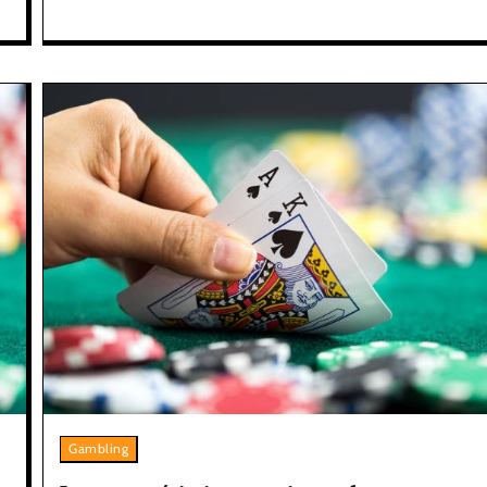
Gambling