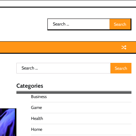
Search
for:
Search
for:
Categories
Business
Game
Health
Home