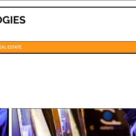
EAL ESTATE