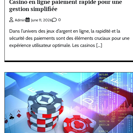
Casino en ligne paiement rapide pour une
gestion simplifiée
0
Admin
June 11, 2026
Dans l’univers des jeux d’argent en ligne, la rapidité et la
sécurité des paiements sont des éléments cruciaux pour une
expérience utilisateur optimale. Les casinos […]